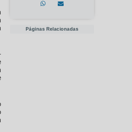
a
a
a
Páginas Relacionadas
-
e
a
e
.
o
o
a