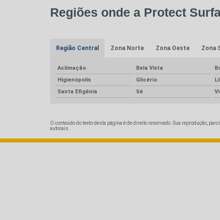
Regiões onde a Protect Surfa
Região Central
Zona Norte
Zona Oeste
Zona 
Aclimação
Bela Vista
B
Higienópolis
Glicério
L
Santa Efigênia
Sé
V
O conteúdo do texto desta página é de direito reservado. Sua reprodução, parci
autorais
.