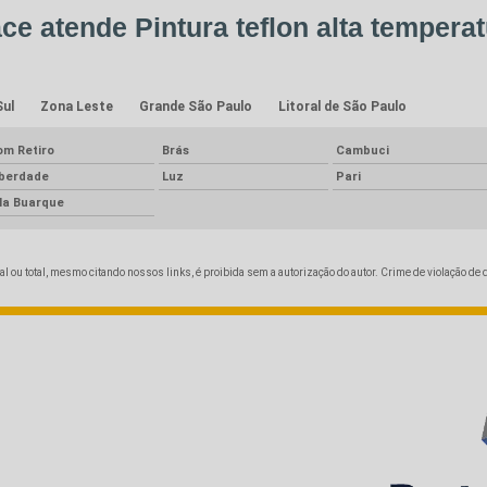
ce atende Pintura teflon alta temperat
Sul
Zona Leste
Grande São Paulo
Litoral de São Paulo
om Retiro
Brás
Cambuci
iberdade
Luz
Pari
ila Buarque
al ou total, mesmo citando nossos links, é proibida sem a autorização do autor. Crime de violação de 