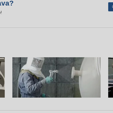
ava?
!