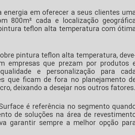
a energia em oferecer a seus clientes um
om 800m² cada e localização geográfic
pintura teflon alta temperatura
com ótim
sobre
pintura teflon alta temperatura
, deve
om empresas que prezam por produtos 
qualidade e personalização para cad
es que ficam de fora no planejamento d
ro, deixando a desejar nos outros fatores
 Surface é referência no segmento quand
to de soluções na área de revestiment
tiva garantir sempre a melhor opção par